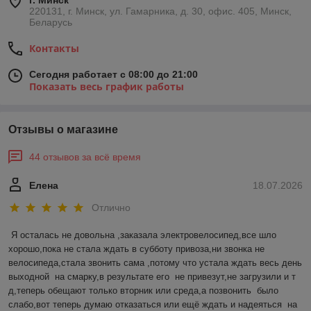
г. Минск
220131, г. Минск, ул. Гамарника, д. 30, офис. 405, Минск,
Беларусь
Контакты
Сегодня работает с 08:00 до 21:00
Показать весь график работы
Отзывы о магазине
44 отзывов за всё время
Елена
18.07.2026
Отлично
Я осталась не довольна ,заказала электровелосипед,все шло 
хорошо,пока не стала ждать в субботу привоза,ни звонка не 
велосипеда,стала звонить сама ,потому что устала ждать весь день 
выходной  на смарку,в результате его  не привезут,не загрузили и т 
д,теперь обещают только вторник или среда,а позвонить  было 
слабо,вот теперь думаю отказаться или ещё ждать и надеяться  на 