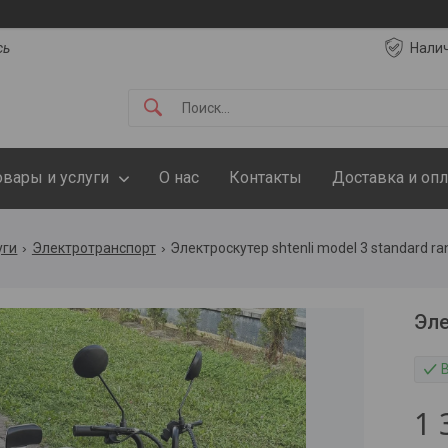
сь
Нали
овары и услуги
О нас
Контакты
Доставка и опл
уги
Электротранспорт
Электроскутер shtenli model 3 standard ra
Эле
1 