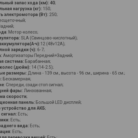
ьный запас хода (км): 40
;
ьная нагрузка (кг):
150;
 электромотора (Вт):
250;
есщеточный;
Задний;
ода
: Мотор-колесо;
мулятора:
SLA (Свинцово-кислотный);
аккумулятора(А⋅ч):
12 (48v12A);
лной зарядки (ч):
6-7;
:
Амортизаторы Передний+Задний;
я система:
Барабанная;
колес (дюйм):
14 (14-2.5);
ые размеры:
Длина - 139 см., высота - 96 см., ширина - 65 см.;
ы:
Бескамерная;
ие
:
Спереди, сзади стоп сигнал;
дней фары:
Линзованная;
ма скорости
;
ионная панель:
Большой LED дисплей;
 устройство для АКБ
;
 сигнал:
Есть;
ники:
Есть;
заднего вида:
Есть;
ация:
Есть;
для перевозки вещей:
Есть;