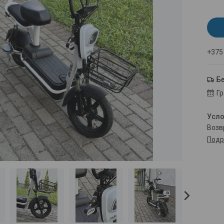
+375
Б
Г
воз
Подр