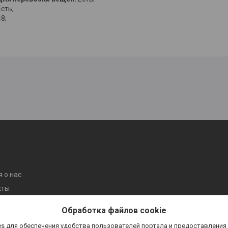
Есть;
48;
 о нас
кты
ентов
Обработка файлов cookie
s для обеспечения удобства пользователей портала и предоставления