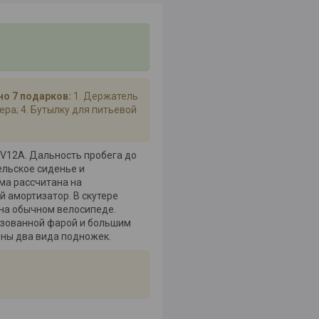
но 7 подарков:
1. Держатель
ера; 4. Бутылку для питьевой
8V12А. Дальность пробега до
ельское сиденье и
ма рассчитана на
й амортизатор. В скутере
 на обычном велосипеде.
нзованной фарой и большим
ены два вида подножек.