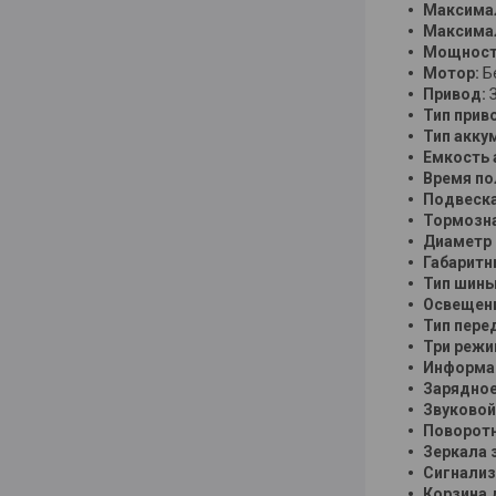
Максимал
Максимал
Мощность
Мотор:
Б
Привод:
Тип прив
Тип акку
Емкость 
Время по
Подвеска
Тормозна
Диаметр 
Габаритн
Тип шин
Освещен
Тип пере
Три режи
Информац
Зарядное
Звуковой
Поворот
Зеркала 
Сигнализ
Корзина 