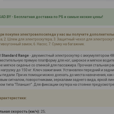
AD.BY - Бесплатная доставка по РБ и самые низкие цены!
При покупке электровелосипеда у нас вы получите дополнитель
а; 2. Шлем для электроскутера; 3. Защитный чехол для электроскут
тивоугонный замок; 6. Насос; 7. Сумку на багажник.
 3 Standard Range
- двухместный электроскутер с аккумулятором 4
вместительную прямую платформу для ног, широкое и мягкое водит
е мягкое сиденье со спинкой для пассажира. Прочная стальная ра
агрузку до 150 кг. Ключ зажигания. Установлен передний и задни
 педали. При их помощи можно доехать до места назначения, как
вым сигналом, поворотниками, зеркалами заднего вида, яркой ли
ом типа “Планшет”. Для фиксации скутера на стоянке предусмотр
арактеристики:
ьная скорость (км/ч):
25;