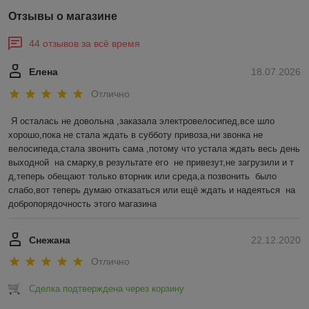
Отзывы о магазине
44 отзывов за всё время
Елена
18.07.2026
Отлично
Я осталась не довольна ,заказала электровелосипед,все шло 
хорошо,пока не стала ждать в субботу привоза,ни звонка не 
велосипеда,стала звонить сама ,потому что устала ждать весь день 
выходной  на смарку,в результате его  не привезут,не загрузили и т 
д,теперь обещают только вторник или среда,а позвонить  было 
слабо,вот теперь думаю отказаться или ещё ждать и надеяться  на 
добропорядочность этого магазина
Снежана
22.12.2020
Отлично
Сделка подтверждена через корзину