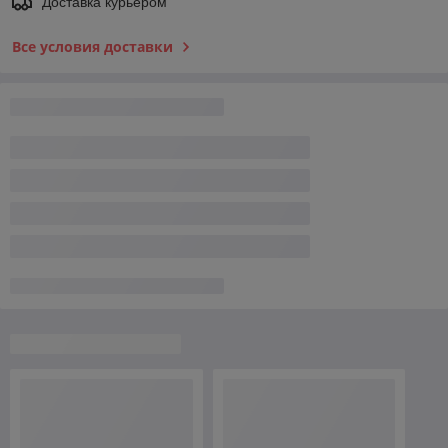
Доставка курьером
Все условия доставки
Условия оплаты
Безналичный расчет
Наличными
Оплата по ЕРИП
Все условия оплаты
О нас
Рейтинг не сформирован
Менее 5 отзывов за последний год
Работает с 22.03.2013
г. Минск