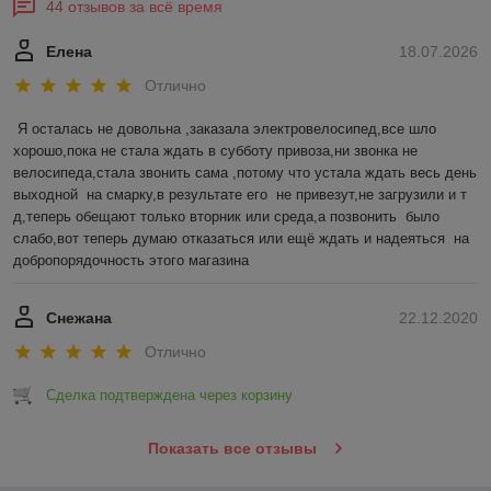
Политика обработки cookies
Сайт создан на платформе Deal.by
Информация для покупателя
Юридическое лицо:
Общество с ограниченной ответственностью
"ЗИКМЕС"
220131 ,Республика Беларусь, г. Минск, ул. Гамарника, д. 30, офис. 405
Регистрационный номер ЕГР: 193543133
УНП: 193543133
Регистрационный орган: Минский горисполком
Дата регистрации компании: 04.05.2021
Местонахождение книги жалоб и предложений: 220131, г. Минск, ул.
Гамарника, д. 30, офис. 405