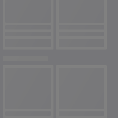
220131, г. Минск, ул. Гамарника, д. 30, офис. 405, Минск,
Беларусь
Контакты
Сегодня работает с 08:00 до 21:00
Показать весь график работы
Отзывы о магазине
44 отзывов за всё время
Елена
18.07.2026
Отлично
Я осталась не довольна ,заказала электровелосипед,все шло 
хорошо,пока не стала ждать в субботу привоза,ни звонка не 
велосипеда,стала звонить сама ,потому что устала ждать весь день 
выходной  на смарку,в результате его  не привезут,не загрузили и т 
д,теперь обещают только вторник или среда,а позвонить  было 
слабо,вот теперь думаю отказаться или ещё ждать и надеяться  на 
добропорядочность этого магазина