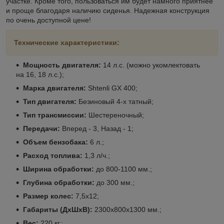
участке. Кроме того, пользоваться им будет намного приятнее
и проще благодаря наличию сиденья. Надежная конструкция
по очень доступной цене!
Технические характеристики:
Мощность двигателя:
14 л.с. (можно укомлектовать
на 16, 18 л.с.);
Марка двигателя:
Shtenli GX 400;
Тип двигателя:
Безиновый 4-х татный;
Тип трансмиссии:
Шестереночный;
Передачи:
Вперед - 3, Назад - 1;
Объем бензобака:
6 л.;
Расход топлива:
1,3 л/ч.;
Ширина обработки:
до 800-1100 мм.;
Глубина обработки:
до 300 мм.;
Размер колес:
7,5х12;
Габариты (ДхШхВ):
2300x800x1300 мм.;
Вес:
220 кг.;