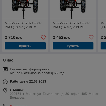
Мотоблок Shtenli 1900P
Мотоблок Shtenli 1900P
Мот
PRO (18 л.с.) c ВОМ
PRO (14 л.с) с ВОМ
(14
2 710
2 452
2 
руб.
руб.
Купить
Купить
О нас
Рейтинг не сформирован
Менее 5 отзывов за последний год
Работает с 22.03.2013
г. Минск
220131, г. Минск, ул. Гамарника, д. 30, офис. 405, Минск,
Беларусь