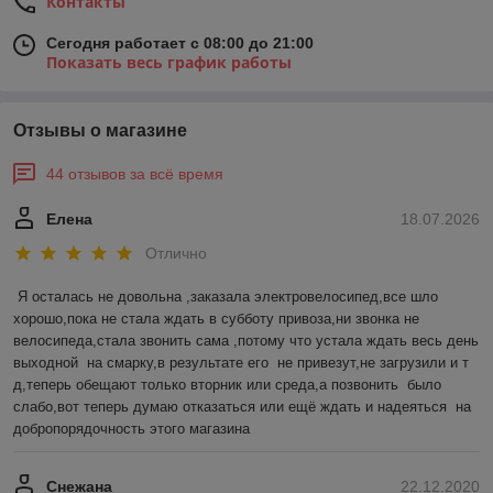
Контакты
Сегодня работает с 08:00 до 21:00
Показать весь график работы
Отзывы о магазине
44 отзывов за всё время
Елена
18.07.2026
Отлично
Я осталась не довольна ,заказала электровелосипед,все шло 
хорошо,пока не стала ждать в субботу привоза,ни звонка не 
велосипеда,стала звонить сама ,потому что устала ждать весь день 
выходной  на смарку,в результате его  не привезут,не загрузили и т 
д,теперь обещают только вторник или среда,а позвонить  было 
слабо,вот теперь думаю отказаться или ещё ждать и надеяться  на 
добропорядочность этого магазина
Снежана
22.12.2020