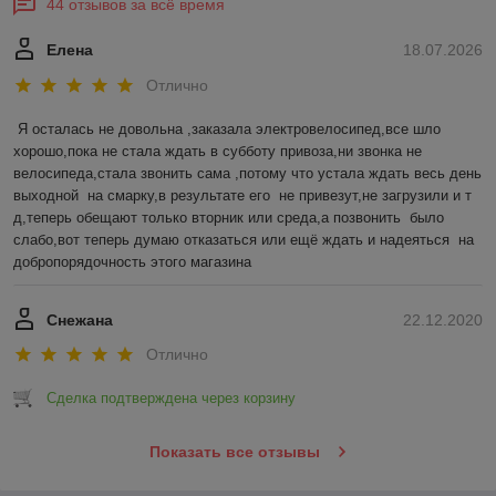
44 отзывов за всё время
Елена
18.07.2026
Отлично
Я осталась не довольна ,заказала электровелосипед,все шло 
хорошо,пока не стала ждать в субботу привоза,ни звонка не 
велосипеда,стала звонить сама ,потому что устала ждать весь день 
выходной  на смарку,в результате его  не привезут,не загрузили и т 
д,теперь обещают только вторник или среда,а позвонить  было 
слабо,вот теперь думаю отказаться или ещё ждать и надеяться  на 
добропорядочность этого магазина
Снежана
22.12.2020
Отлично
Сделка подтверждена через корзину
Показать все отзывы